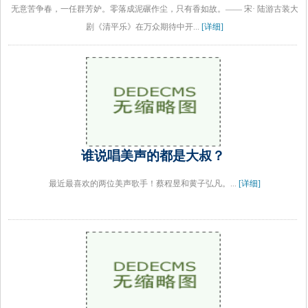
无意苦争春，一任群芳妒。零落成泥碾作尘，只有香如故。—— 宋· 陆游古装大
剧《清平乐》在万众期待中开...
[详细]
谁说唱美声的都是大叔？
最近最喜欢的两位美声歌手！蔡程昱和黄子弘凡。...
[详细]