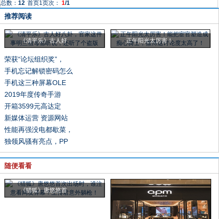
总数：
12
首页
1
页次：
1
/1
推荐阅读
《清平乐》古人好
正午阳光太厉害！
荣获“论坛组织奖”，
手机忘记解锁密码怎么
手机这三种屏幕OLE
2019年度传奇手游
开箱3599元高达定
新媒体运营 资源网站
性能再强没电都歇菜，
独领风骚有亮点，PP
随便看看
《猎狐》唐悠悠首