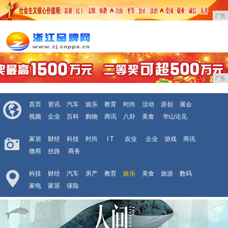
广告
广告
首页
资讯
汽车
娱乐
教育
时尚
活动
原创
展会
视频
企业
百科
购物
商讯
八卦
美食
华山论见
家居
财经
科技
时尚
I T
农业
企业
游戏
商讯
微商
丝路
商务
科技
财经
汽车
房产
教育
娱乐
美食
旅游
数码
家电
家居
保险