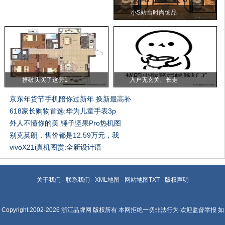
小S站台时尚饰品
挤破头买了这套1
入户无玄关、长走
京东年货节手机陪你过新年 换新最高补
618家长购物首选:华为儿童手表3p
外人不懂你的美 锤子坚果Pro热机图
别克英朗，售价都是12.59万元，我
vivoX21i真机图赏:全新设计语
关于我们
-
联系我们
-
XML地图
-
网站地图
TXT
-
版权声明
Copyright.2002-2026
浙江品牌网
版权所有 本网拒绝一切非法行为 欢迎监督举报 如