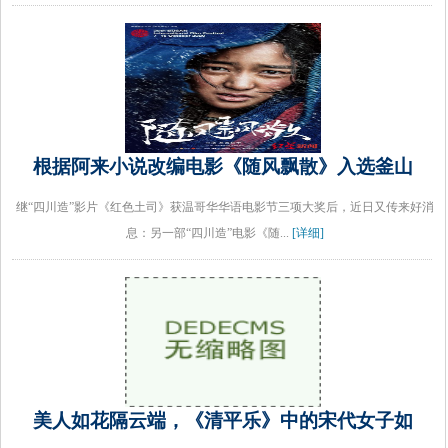
根据阿来小说改编电影《随风飘散》入选釜山
继“四川造”影片《红色土司》获温哥华华语电影节三项大奖后，近日又传来好消
息：另一部“四川造”电影《随...
[详细]
美人如花隔云端，《清平乐》中的宋代女子如