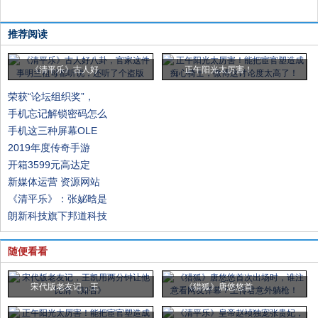
推荐阅读
《清平乐》古人好
正午阳光太厉害！
荣获“论坛组织奖”，
手机忘记解锁密码怎么
手机这三种屏幕OLE
2019年度传奇手游
开箱3599元高达定
新媒体运营 资源网站
《清平乐》：张妼晗是
朗新科技旗下邦道科技
随便看看
宋代版老友记，王
《猎狐》唐悠悠首