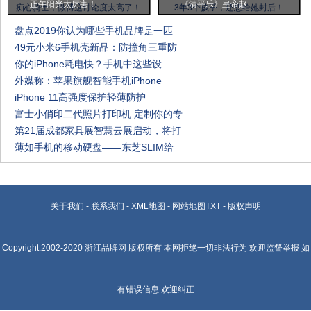
正午阳光太厉害！
《清平乐》皇帝赵
盘点2019你认为哪些手机品牌是一匹
49元小米6手机壳新品：防撞角三重防
你的iPhone耗电快？手机中这些设
外媒称：苹果旗舰智能手机iPhone
iPhone 11高强度保护轻薄防护
富士小俏印二代照片打印机 定制你的专
第21届成都家具展智慧云展启动，将打
薄如手机的移动硬盘——东芝SLIM给
关于我们
-
联系我们
-
XML地图
-
网站地图
TXT
-
版权声明
Copyright.2002-2020
浙江品牌网
版权所有 本网拒绝一切非法行为 欢迎监督举报 如
有错误信息 欢迎纠正