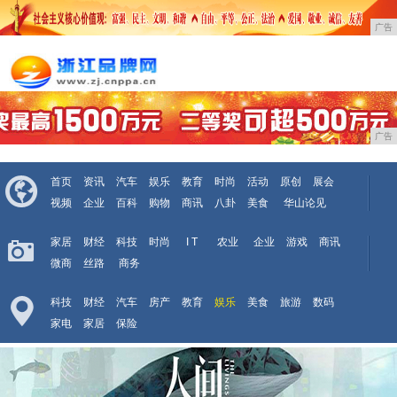
广告
广告
首页
资讯
汽车
娱乐
教育
时尚
活动
原创
展会
视频
企业
百科
购物
商讯
八卦
美食
华山论见
家居
财经
科技
时尚
I T
农业
企业
游戏
商讯
微商
丝路
商务
科技
财经
汽车
房产
教育
娱乐
美食
旅游
数码
家电
家居
保险