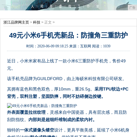
广告
浙江品牌网主页
>
科技
> 正文 >
49元小米6手机壳新品：防撞角三重防护
时间：
2020-06-09 09:18:25
来源：
互联网
阅读：1039
近日，小米米家有品上线了一款小米6三重防护手机壳，售价49
元。
该手机壳品牌为GUILDFORD，由上海硕米科技有限公司研发。
其拥有蓝色和黑色双色，厚10mm，重26.5g。
采用TPU软边+PC
背壳，双料注塑，坚固防摔，同时不妨碍侧边按键。
外表面覆盖拉丝纹理
，灵感来自中国瓷器，具有层次感，而且防
刮防指纹。
内部则是超细纤维制成的柔软内衬。
独特的
一体式摄像头镂空
设计，更具平衡美感，延续了小米6机身