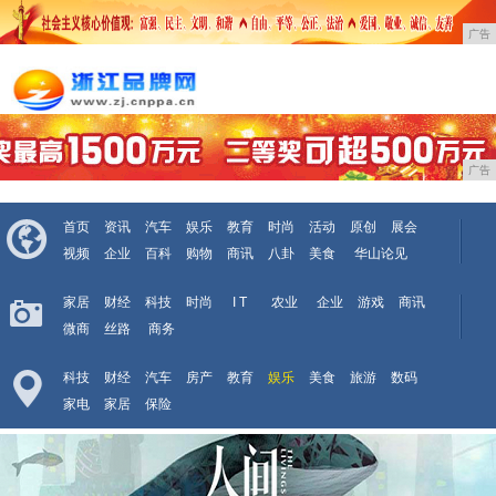
广告
广告
首页
资讯
汽车
娱乐
教育
时尚
活动
原创
展会
视频
企业
百科
购物
商讯
八卦
美食
华山论见
家居
财经
科技
时尚
I T
农业
企业
游戏
商讯
微商
丝路
商务
科技
财经
汽车
房产
教育
娱乐
美食
旅游
数码
家电
家居
保险