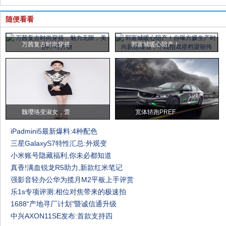
随便看看
万茜复古时尚穿搭
郭富城暖心陪产！
魏璎珞变淑女，蕾
宽体轿跑PREF
iPadmini5最新爆料:4种配色
三星GalaxyS7特性汇总:外观变
小米账号隐藏福利,你未必都知道
真香!满血锐龙R5助力,新款红米笔记
强影音轻办公华为揽月M2平板上手评赏
乐1s专项评测:相位对焦带来的极速拍
1688“产地寻厂计划”暨诚信通升级
中兴AXON11SE发布:首款支持四