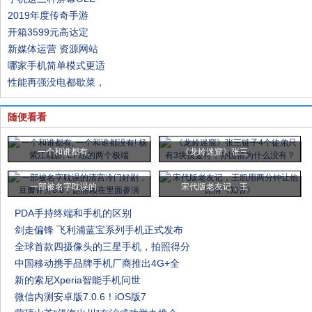
2019年度传奇手游
开箱3599元高达定
新媒体运营 资源网站
哪家手机简单模式更适
性能再强没电都歇菜，
随便看看
一个和谁都有,
《龙岭迷窟》张三
一部被名字耽误的
宋代版老友记，王
PDA手持终端和手机的区别
剑走偏锋 飞利浦蓝宝系列手机正式发布
全球首款四摄像头的三星手机，拍照得分
中国移动携手品牌手机厂商推出4G+全
新的索尼Xperia智能手机问世
微信内测安卓版7.0.6！iOS版7