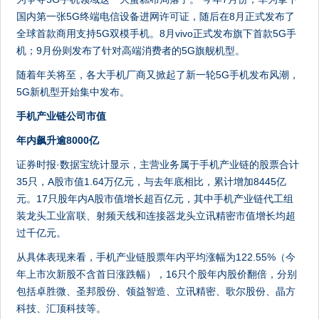
国内第一张5G终端电信设备进网许可证，随后在8月正式发布了
全球首款商用支持5G双模手机。8月vivo正式发布旗下首款5G手
机；9月份则发布了针对高端消费者的5G旗舰机型。
随着年关将至，各大手机厂商又掀起了新一轮5G手机发布风潮，
5G新机型开始集中发布。
手机产业链公司市值
年内飙升逾8000亿
证券时报·数据宝统计显示，主营业务属于手机产业链的股票合计
35只，A股市值1.64万亿元，与去年底相比，累计增加8445亿
元。17只股年内A股市值增长超百亿元，其中手机产业链代工组
装龙头工业富联、射频天线和连接器龙头立讯精密市值增长均超
过千亿元。
从具体表现来看，手机产业链股票年内平均涨幅为122.55%（今
年上市次新股不含首日涨跌幅），16只个股年内股价翻倍，分别
包括卓胜微、圣邦股份、领益智造、立讯精密、歌尔股份、晶方
科技、汇顶科技等。