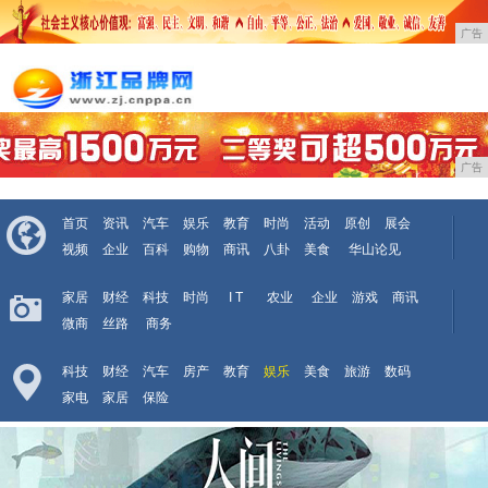
广告
广告
首页
资讯
汽车
娱乐
教育
时尚
活动
原创
展会
视频
企业
百科
购物
商讯
八卦
美食
华山论见
家居
财经
科技
时尚
I T
农业
企业
游戏
商讯
微商
丝路
商务
科技
财经
汽车
房产
教育
娱乐
美食
旅游
数码
家电
家居
保险