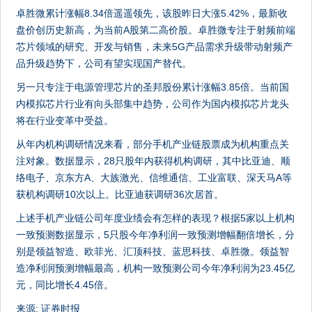
卓胜微累计涨幅8.34倍遥遥领先，该股昨日大涨5.42%，最新收
盘价创历史新高，为当前A股第二高价股。卓胜微专注于射频前端
芯片领域的研究、开发与销售，未来5G产品需求升级带动射频产
品升级趋势下，公司有望实现国产替代。
另一只专注于电源管理芯片的圣邦股份累计涨幅3.85倍。当前国
内模拟芯片行业有向头部集中趋势，公司作为国内模拟芯片龙头
将在行业变革中受益。
从年内机构调研情况来看，部分手机产业链股票成为机构重点关
注对象。数据显示，28只股年内获得机构调研，其中比亚迪、顺
络电子、京东方A、大族激光、信维通信、工业富联、深天马A等
获机构调研10次以上。比亚迪获调研36次居首。
上述手机产业链公司年度业绩会有怎样的表现？根据5家以上机构
一致预测数据显示，5只股今年净利润一致预测增幅翻倍增长，分
别是领益智造、欧菲光、汇顶科技、蓝思科技、卓胜微。领益智
造净利润预测增幅最高，机构一致预测公司今年净利润为23.45亿
元，同比增长4.45倍。
来源: 证券时报