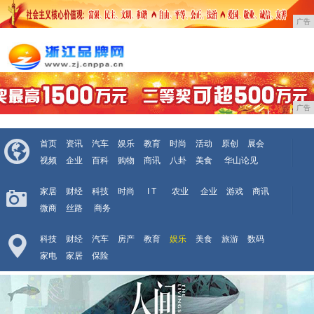
广告
广告
首页
资讯
汽车
娱乐
教育
时尚
活动
原创
展会
视频
企业
百科
购物
商讯
八卦
美食
华山论见
家居
财经
科技
时尚
I T
农业
企业
游戏
商讯
微商
丝路
商务
科技
财经
汽车
房产
教育
娱乐
美食
旅游
数码
家电
家居
保险