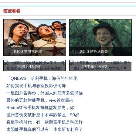
随便看看
龙岭迷窟电视剧结
龙岭迷窟托马斯是
《猎狐》43岁傅
《清平乐》收视2
「QNEWS」哈利手机：海信的年轻化
如何实现手机与教室投影仪同屏
一组图片告诉你，外国人到底有多爱熊猫
最热的五款智能手机，vivo首次霸占
Redmi红米手机发布机型发展史，你
温州首例突破肝癌手术年龄禁区，90岁
直板手机时代，有一款翻盖手机是种怎样
太阳能手机真的可以有！小米新专利亮了