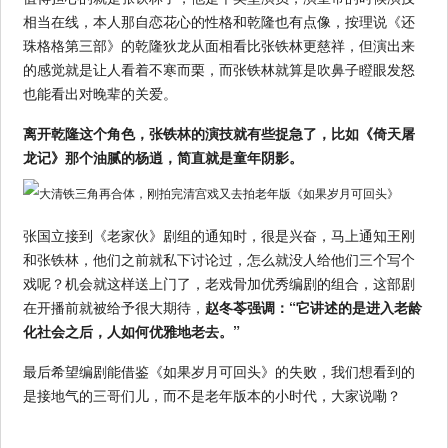
相当在线，本人那自恋花心的性格和乾隆也有点像，按理说《还
珠格格第三部》的乾隆狄龙从面相看比张铁林更慈祥，但演出来
的感觉就是让人看着不寒而栗，而张铁林就算是吹鼻子瞪眼发怒
也能看出对晚辈的关爱。
离开乾隆这个角色，张铁林的演技就有些捉急了，比如《倚天屠
龙记》那个油腻的杨逍，简直就是童年阴影。
张国立接到《老家伙》剧组的通知时，很是兴奋，马上通知王刚
和张铁林，他们之前就私下讨论过，怎么就没人给他们三个写个
戏呢？机会就这样送上门了，老戏骨加优秀编剧的组合，这部剧
在开播前就被给予很大期待，
赵冬苓强调：“它讲述的是进入老龄
化社会之后，人如何优雅地老去。”
最后希望编剧能借鉴《如果岁月可回头》的失败，我们想看到的
是接地气的三哥们儿，而不是老年版本的小时代，大家说嘞？