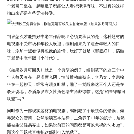
个老哥们坐在一起嗑瓜子都能让人看得津津有味，不过真的这样
拍出来还是有些无法接受。
到底怎么才能拍好中老年作品呢？必须要承认的是，这种题材的
电视剧不受市场和年轻人欢迎，编剧如果为了迎合年轻人的口
味，添加一些看似抖包袱的剧情，玩好了就是《都挺好》，搞砸
了就是中老年版《小时代》。
《如果岁月可回头》就是一个典型的例子，编剧笔下的这三个中
年人每天凑在一起虚度光阴，情节推动靠靳东，李乃文，李宗翰
坐在一起聊天，经常有观众吐槽，睡了一觉醒来这三个人还是在
谈天说地，矛盾激发靠女性角色给主角戴绿帽，这是“如果绿帽可
联盟”吗？
同时作为一部现实题材的电视剧，编剧犯了个最致命的错误，侮
辱观众的智商，公然亵渎基本法律，主角养了11年的孩子，居然
能被生父轻易夺走，如果说前面的问题都是可以忽视的“小bug”，
那这个问题就直接把这部剧打入地狱了。