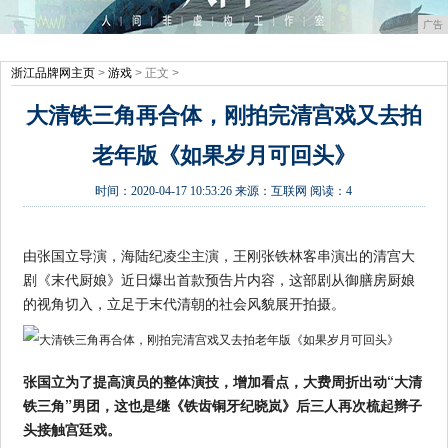
广告
浙江品牌网主页
>
游戏
> 正文 >
大清铁三角再合体，刚拍完清宫戏又去拍
老年版《如果岁月可回头》
时间：
2020-04-17 10:53:26
来源：
互联网
阅读：4
由张国立导演，海陆纪凌尘主演，王刚张铁林客串演出的清宫大
剧《末代厨娘》近日爆出首款预告片内容，这部剧从御膳房厨娘
的视角切入，立足于末代清朝的社会风貌展开拍摄。
张国立为了提高演员的整体演技，增加看点，大费周折出动“大清
铁三角”男团，这也是继《铁齿铜牙纪晓岚》后三人再次梳起辫子
头接触宫廷戏。