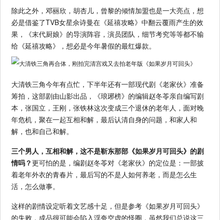
除此之外，邓丽欣，胡杏儿，曾黎的倾情加盟也是一大亮点，想
必是借鉴了TVB女星佘诗曼在《延禧攻略》中翻云覆雨产生的效
果，《末代厨娘》的导演阵容，演员团队，细节考究等等都不输
给《延禧攻略》，想必是今年暑假的最红爆款。
大清铁三角今年有点忙，下半年还有一部现代剧《老家伙》准备
筹拍，这部剧由山影出品，《琅琊榜》的编辑赵冬苓亲自编写剧
本，张国立，王刚，张铁林这次变成三个退休的老年人，面对晚
年危机，聚在一起互相和解，最后认清自身的问题，和家人和
解，也和自己和解。
三个男人，互相和解，这不是靳东那部《如果岁月可回头》的剧
情吗？
更可怕的是，编剧赵冬苓对《老家伙》的定位是：一部披
着老年外衣的青春片，最后写的不是人如何养老，而是怎么生
活，怎么做事。
这样的剧情设定听着文艺感十足，但是参考《如果岁月可回头》
的失败，成品很可能会陷入浮夸空虚的怪圈，虽然我们总说这三