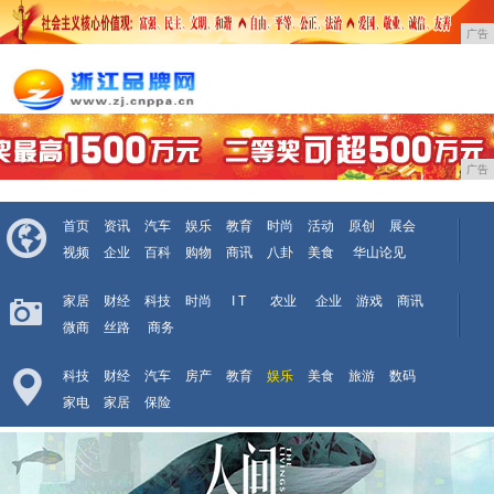
广告
广告
首页
资讯
汽车
娱乐
教育
时尚
活动
原创
展会
视频
企业
百科
购物
商讯
八卦
美食
华山论见
家居
财经
科技
时尚
I T
农业
企业
游戏
商讯
微商
丝路
商务
科技
财经
汽车
房产
教育
娱乐
美食
旅游
数码
家电
家居
保险