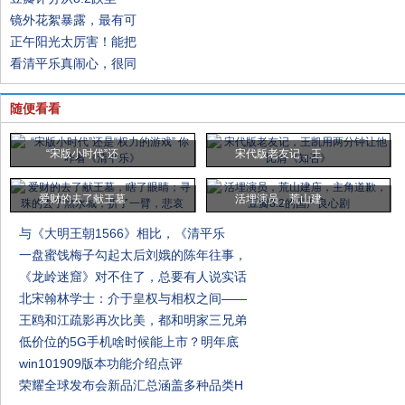
镜外花絮暴露，最有可
正午阳光太厉害！能把
看清平乐真闹心，很同
随便看看
“宋版小时代”还
宋代版老友记，王
爱财的去了献王墓
活埋演员，荒山建
与《大明王朝1566》相比，《清平乐
一盘蜜饯梅子勾起太后刘娥的陈年往事，
《龙岭迷窟》对不住了，总要有人说实话
北宋翰林学士：介于皇权与相权之间——
王鸥和江疏影再次比美，都和明家三兄弟
低价位的5G手机啥时候能上市？明年底
win101909版本功能介绍点评
荣耀全球发布会新品汇总涵盖多种品类H