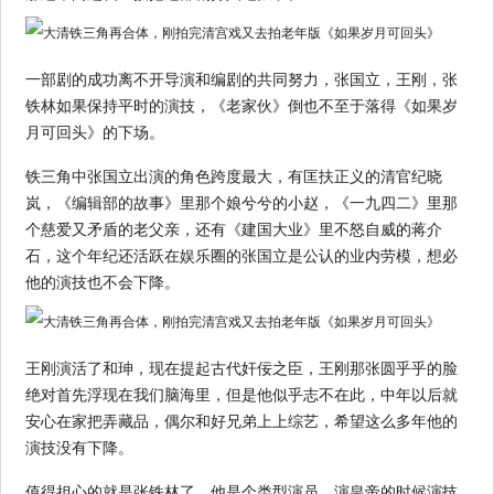
一部剧的成功离不开导演和编剧的共同努力，张国立，王刚，张
铁林如果保持平时的演技，《老家伙》倒也不至于落得《如果岁
月可回头》的下场。
铁三角中张国立出演的角色跨度最大，有匡扶正义的清官纪晓
岚，《编辑部的故事》里那个娘兮兮的小赵，《一九四二》里那
个慈爱又矛盾的老父亲，还有《建国大业》里不怒自威的蒋介
石，这个年纪还活跃在娱乐圈的张国立是公认的业内劳模，想必
他的演技也不会下降。
王刚演活了和珅，现在提起古代奸佞之臣，王刚那张圆乎乎的脸
绝对首先浮现在我们脑海里，但是他似乎志不在此，中年以后就
安心在家把弄藏品，偶尔和好兄弟上上综艺，希望这么多年他的
演技没有下降。
值得担心的就是张铁林了，他是个类型演员，演皇帝的时候演技